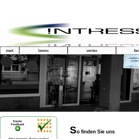
start
!ntress
service
fo
S
o finden Sie uns