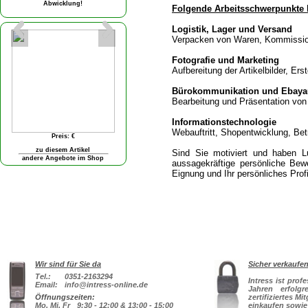
Folgende Arbeitsschwerpunkte 
Logistik, Lager und Versand
Verpacken von Waren, Kommission
Fotografie und Marketing
Aufbereitung der Artikelbilder, Er
Bürokommunikation und Ebayauf
Bearbeitung und Präsentation von
Informationstechnologie
Webauftritt, Shopentwicklung, Bet
Sind Sie motiviert und haben L
aussagekräftige persönliche Bewer
Eignung und Ihr persönliches Profi
Wir sind für Sie da
Sicher verkaufe
Tel.:
0351-2163294
Intress ist prof
Email:
info@intress-online.de
Jahren erfolg
Öffnungszeiten:
zertifiziertes Mi
Mo, Mi, Fr
9:30 - 12:00 & 13:00 - 15:00
einkaufen sowie