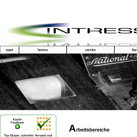
start
!ntress
service
fo
A
rbeitsbereiche