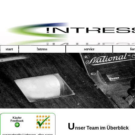
start
!ntress
service
fo
U
nser Team im Überblick