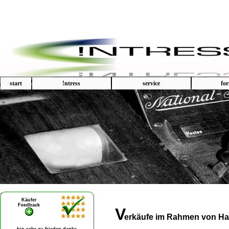
start
!ntress
service
fo
V
erkäufe im Rahmen von Ha